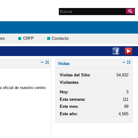
Search this site
Formulario de
búsqueda
tes
CRFP
Contacto
Visitas
Visitas del Sitio
54,932
Visitantes
oficial de nuestro centro
Hoy:
3
Esta semana:
111
Este mes:
99
Este año:
4,565