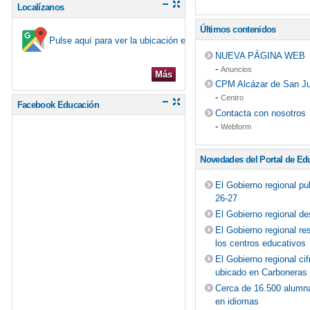
Localízanos
Últimos contenidos
Pulse aquí para ver la ubicación en el mapa
NUEVA PÁGINA WEB
-
Anuncios
Más
CPM Alcázar de San Ju
-
Centro
Facebook Educación
Contacta con nosotros
-
Webform
Novedades del Portal de Ed
El Gobierno regional pu
26-27
El Gobierno regional de
El Gobierno regional re
los centros educativos
El Gobierno regional c
ubicado en Carboneras
Cerca de 16.500 alumnas
en idiomas