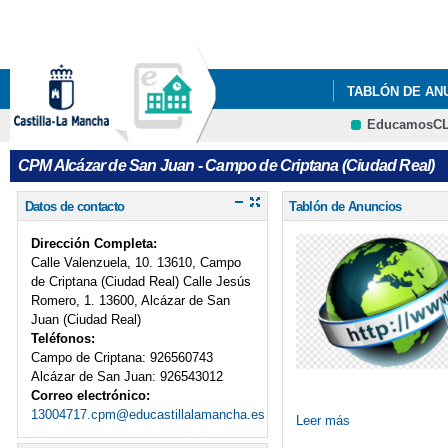
TABLÓN DE AN
EducamosC
CPM Alcázar de San Juan - Campo de Criptana (Ciudad Real)
Datos de contacto
Tablón de Anuncios
Dirección Completa:
Calle Valenzuela, 10. 13610, Campo
de Criptana (Ciudad Real) Calle Jesús
Romero, 1. 13600, Alcázar de San
Juan (Ciudad Real)
Teléfonos:
Campo de Criptana: 926560743
Alcázar de San Juan: 926543012
Correo electrónico:
13004717.cpm@educastillalamancha.es
Leer más